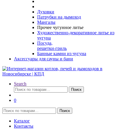
Духовки
Патрубки на дымоход
Мангалы
Прочее чугунное литье
Художественно-декоративное литье из
чугуна
Посуда,
решетки-гриль
Банные камни из чугуна
Аксессуары для сауны и бани
Search
Искать:
Поиск
0
Искать:
Поиск
Каталог
Контакты