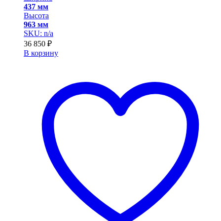
437 мм
Высота
963 мм
SKU: n/a
36 850
₽
В корзину