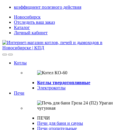
Skip
Skip
коэффициент полезного действия
to
to
Новосибирск
navigation
content
Отследить ваш заказ
Каталог
Личный кабинет
Open
Close
Котлы
Котлы твердотопливные
Электрокотлы
Печи
ПЕЧИ
Печи для бани и сауны
Печи отопительные