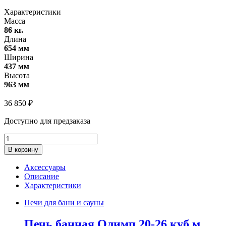
Характеристики
Масса
86 кг.
Длина
654 мм
Ширина
437 мм
Высота
963 мм
36 850
₽
Доступно для предзаказа
Печь
банная
В корзину
Олимп
20-
Аксессуары
26
Описание
куб.м
Характеристики
ЧДС
(чугунная
Печи для бани и сауны
дверца
со
Печь банная Олимп 20-26 куб.м