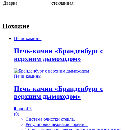
Дверка:
стеклянная
Похожие
Печи-камины
Печь-камин «Бранденбург с
верхним дымоходом»
Печи-камины
Печь-камин «Бранденбург с
верхним дымоходом»
0
out of 5
(0)
Система очистки стекла.
Регулировка режимов горения.
Топка футерована легко сменными шамотными