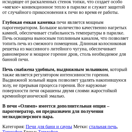
исходящее от раскаленных стенок топки, что создает особо
«мягкое» конвекционное тепло в парилке и служит защитой
от случайного прикосновения к печи во время ее работы.
Глубокая емкая каменка
печи является мощным
парогенератором. Большое количество качественно нагретых
камней, обеспечивает стабильность температуры в парилке.
Печь оснащена выносным топливным каналом, что позволяет
топить печь из смежного помещения. Длинная колосниковая
решетка из массивного литейного чугуна, обеспечивает
равномерное и мощное горение дров, столь необходимое для
банной печи.
Печь снабжена удобным, выдвижным зольником
, который
также является регулятором интенсивности горения.
Выдвижной зольный ящик позволяет удалять накопившуюся
золу, не прерывая процесса горения. Все наружные
поверхности печи окрашены двумя слоями жаростойкой
кремнийорганической эмалью.
В печи «Олимп» имеется дополнительная опция –
парогенератор, он предназначен для получения
мелкодисперсного пара.
Категория:
Печи для бани и сауны
Метки:
стальная печь
,
Термофор
Бренд:
Термофор