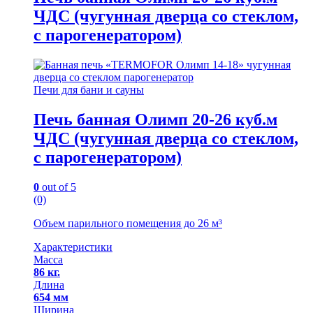
стеклом,
ЧДС (чугунная дверца со стеклом,
с
парогенератором)
с парогенератором)
quantity
Печи для бани и сауны
Печь банная Олимп 20-26 куб.м
ЧДС (чугунная дверца со стеклом,
с парогенератором)
0
out of 5
(0)
Объем парильного помещения до 26 м³
Характеристики
Масса
86 кг.
Длина
654 мм
Ширина