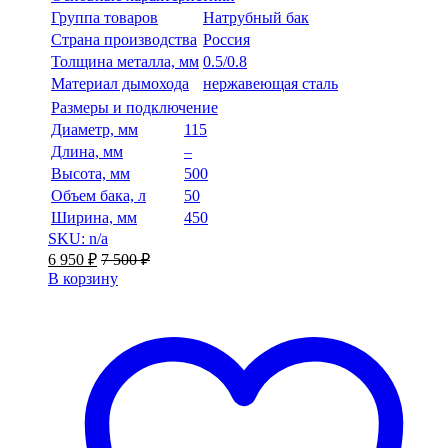
Группа товаров
Натрубный бак
Страна производства
Россия
Толщина металла, мм
0.5/0.8
Материал дымохода
нержавеющая сталь
Размеры и подключение
Диаметр, мм
115
Длина, мм
–
Высота, мм
500
Объем бака, л
50
Ширина, мм
450
SKU: n/a
6 950
₽
7 500
₽
В корзину