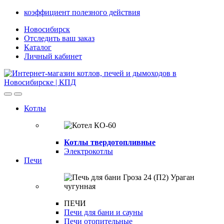
Skip
Skip
коэффициент полезного действия
to
to
Новосибирск
navigation
content
Отследить ваш заказ
Каталог
Личный кабинет
Open
Close
Котлы
Котлы твердотопливные
Электрокотлы
Печи
ПЕЧИ
Печи для бани и сауны
Печи отопительные