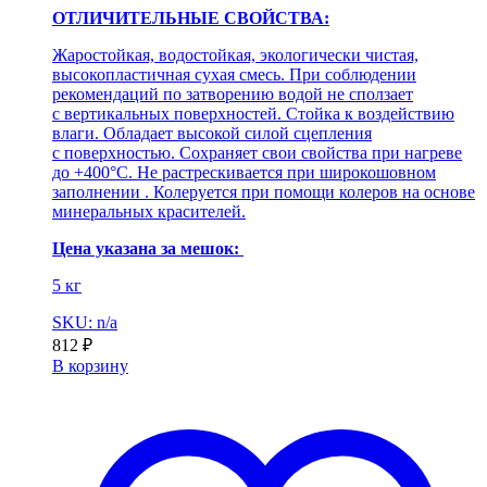
ОТЛИЧИТЕЛЬНЫЕ СВОЙСТВА:
Жаростойкая, водостойкая, экологически чистая,
высокопластичная сухая смесь. При соблюдении
рекомендаций по затворению водой не сползает
с вертикальных поверхностей. Стойка к воздействию
влаги. Обладает высокой силой сцепления
с поверхностью. Сохраняет свои свойства при нагреве
до +400°С. Не растрескивается при широкошовном
заполнении . Колеруется при помощи колеров на основе
минеральных красителей.
Цена указана за мешок:
5 кг
SKU: n/a
812
₽
В корзину