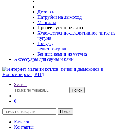
Духовки
Патрубки на дымоход
Мангалы
Прочее чугунное литье
Художественно-декоративное литье из
чугуна
Посуда,
решетки-гриль
Банные камни из чугуна
Аксессуары для сауны и бани
Search
Искать:
Поиск
0
Искать:
Поиск
Каталог
Контакты