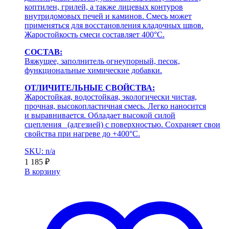
коптилен, грилей, а также лицевых контуров
внутридомовых печей и каминов. Смесь может
применяться для восстановления кладочных швов.
Жаростойкость смеси составляет 400°С.
СОСТАВ:
Вяжущее, заполнитель огнеупорный, песок,
функциональные химические добавки.
ОТЛИЧИТЕЛЬНЫЕ СВОЙСТВА:
Жаростойкая, водостойкая, экологически чистая,
прочная, высокопластичная смесь. Легко наносится
и выравнивается. Обладает высокой силой
сцепления (адгезией) с поверхностью. Сохраняет свои
свойства при нагреве до +400°С.
SKU: n/a
1 185
₽
В корзину