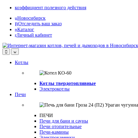
Skip
Skip
коэффициент полезного действия
to
to
Новосибирск
navigation
content
Отследить ваш заказ
Каталог
Личный кабинет
Open
Close
Котлы
Котлы твердотопливные
Электрокотлы
Печи
ПЕЧИ
Печи для бани и сауны
Печи отопительные
Печи-камины
Электрокаменки