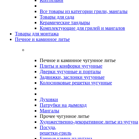
Коптильни
Все товары из категории грили, мангалы
Товары для сада
Керамические тандыры
Комплектующие для грилей и мангалов
Товары для монтажа
Печное и каминное литье
Печное и каминное чугунное литье
Плиты и конфорки чугунные
Дверки чугунные и порталы
Задвижки, заслонки чугунные
Колосниковые решетки чугунные
Духовки
Патрубки на дымоход
Мангалы
Прочее чугунное литье
Художественно-декоративное литье из чугуна
Посуда,
решетки-гриль
Банные камни из чугуна