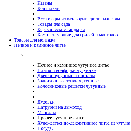
Казаны
Коптильни
Все товары из категории грили, мангалы
Товары для сада
Керамические тандыры
Комплектующие для грилей и мангалов
Товары для монтажа
Печное и каминное литье
Печное и каминное чугунное литье
Плиты и конфорки чугунные
Дверки чугунные и порталы
Задвижки, заслонки чугунные
Колосниковые решетки чугунные
Духовки
Патрубки на дымоход
Мангалы
Прочее чугунное литье
Художественно-декоративное литье из чугуна
Посуда,