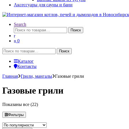
Аксессуары для сауны и бани
Search
Искать:
Поиск
0
Искать:
Поиск
Каталог
Контакты
Главная
Грили, мангалы
Газовые грили
Газовые грили
Сортировка:
Показаны все (22)
по
популярности
Фильтры