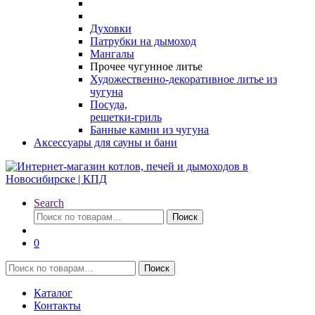
Духовки
Патрубки на дымоход
Мангалы
Прочее чугунное литье
Художественно-декоративное литье из
чугуна
Посуда,
решетки-гриль
Банные камни из чугуна
Аксессуары для сауны и бани
Search
Искать:
Поиск
0
Искать:
Поиск
Каталог
Контакты