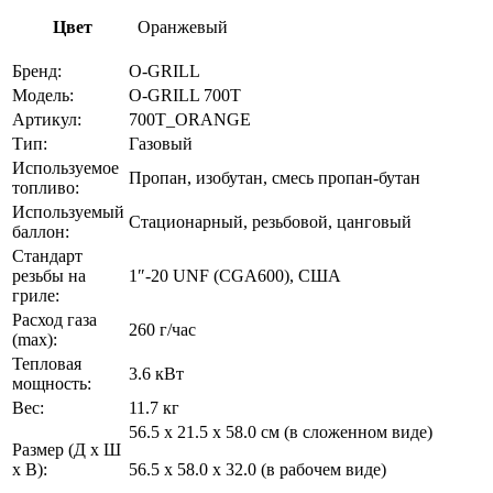
Цвет
Оранжевый
Бренд:
O-GRILL
Модель:
O-GRILL 700T
Артикул:
700T_ORANGE
Тип:
Газовый
Используемое
Пропан, изобутан, смесь пропан-бутан
топливо:
Используемый
Стационарный, резьбовой, цанговый
баллон:
Стандарт
резьбы на
1″-20 UNF (CGA600), США
гриле:
Расход газа
260 г/час
(max):
Тепловая
3.6 кВт
мощность:
Вес:
11.7 кг
56.5 х 21.5 х 58.0 см (в сложенном виде)
Размер (Д х Ш
х В):
56.5 х 58.0 х 32.0 (в рабочем виде)