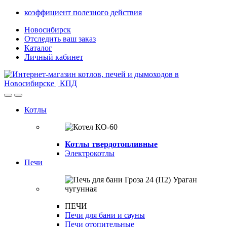
Skip
Skip
коэффициент полезного действия
to
to
Новосибирск
navigation
content
Отследить ваш заказ
Каталог
Личный кабинет
Open
Close
Котлы
Котлы твердотопливные
Электрокотлы
Печи
ПЕЧИ
Печи для бани и сауны
Печи отопительные