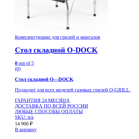
Комплектующие для грилей и мангалов
Стол складной O-DOCK
0
out of 5
(0)
Стол складной
O
—
DOCK
Подходит для всех моделей газовых грилей O-GRILL.
ГАРАНТИЯ 24 МЕСЯЦА
ДОСТАВКА ПО ВСЕЙ РОССИИ
ЛЮБЫЕ СПОСОБЫ ОПЛАТЫ
SKU: n/a
14 900
₽
В корзину