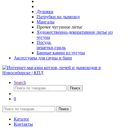
Духовки
Патрубки на дымоход
Мангалы
Прочее чугунное литье
Художественно-декоративное литье из
чугуна
Посуда,
решетки-гриль
Банные камни из чугуна
Аксессуары для сауны и бани
Search
Искать:
Поиск
0
Искать:
Поиск
Каталог
Контакты