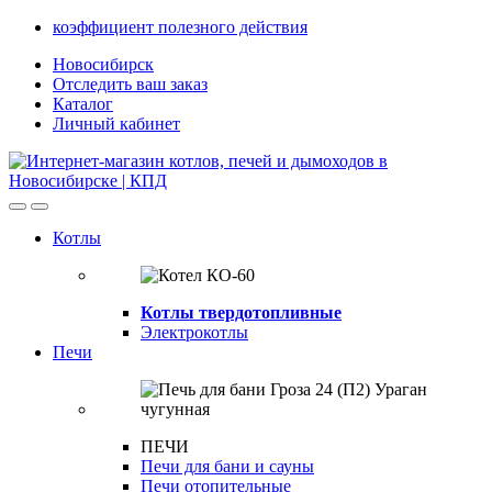
Skip
Skip
коэффициент полезного действия
to
to
Новосибирск
navigation
content
Отследить ваш заказ
Каталог
Личный кабинет
Open
Close
Котлы
Котлы твердотопливные
Электрокотлы
Печи
ПЕЧИ
Печи для бани и сауны
Печи отопительные