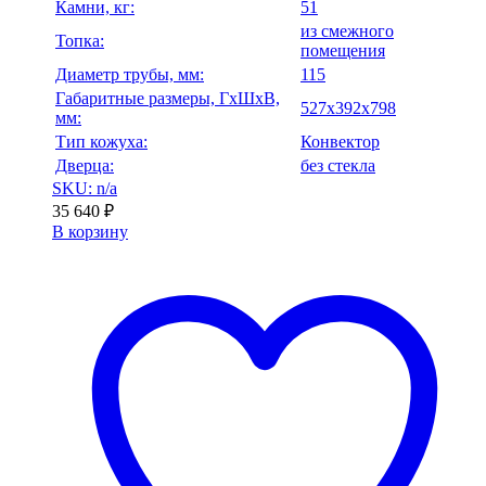
Камни, кг:
51
из смежного
Топка:
помещения
Диаметр трубы, мм:
115
Габаритные размеры, ГхШхВ,
527х392х798
мм:
Тип кожуха:
Конвектор
Дверца:
без стекла
SKU: n/a
35 640
₽
В корзину