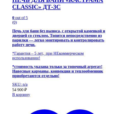
ПЕЧЬ ДЛЯ БАНИ «КАСТРАМА
CLASSIC» ДТ-3С
0
out of 5
(0)
Печь для бани без выноса, с открытой каменкой и
дверцей со стеклом. Топится непосредственно из
парилки — легко монтировать и контролировать
работу печи.
*Гарантия – 5 лет, при НЕкоммерческом
использовании!
*стоимость указана только за топочный агрегат!
Навесные карманы, конвекция и теплообменник
приобретаются отдельно!
SKU: n/a
54 900
₽
В корзину