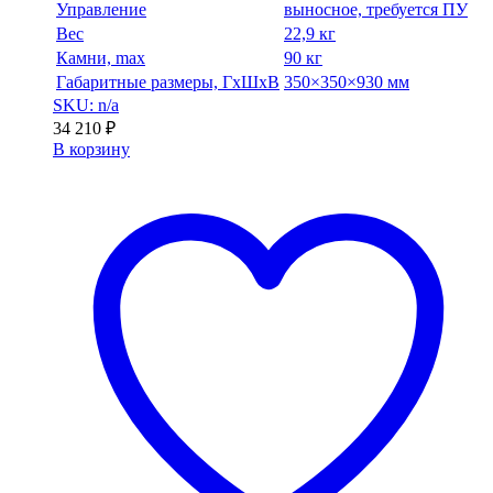
Управление
выносное, требуется ПУ
Вес
22,9 кг
Камни, max
90 кг
Габаритные размеры, ГхШхВ
350×350×930 мм
SKU: n/a
34 210
₽
В корзину