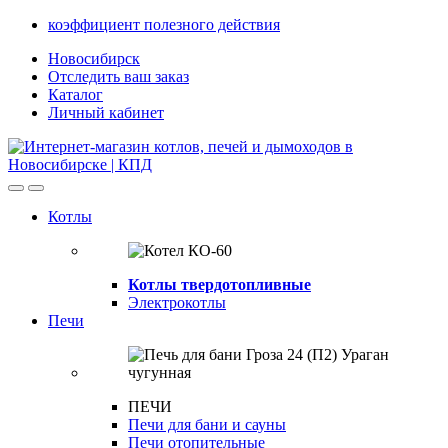
Skip
Skip
коэффициент полезного действия
to
to
Новосибирск
navigation
content
Отследить ваш заказ
Каталог
Личный кабинет
Open
Close
Котлы
Котлы твердотопливные
Электрокотлы
Печи
ПЕЧИ
Печи для бани и сауны
Печи отопительные