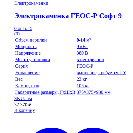
Электрокаменки
Электрокаменка ГЕОС-Р Софт 9
0
out of 5
(0)
Объем парилки
8-14
м³
Мощность
9 кВт
Напряжение
380 В
Место установки
в центре, пол
Серия
ГЕОС-Р
Управление
выносное, требуется ПУ
Вес
23 кг
Камни, max
105 кг
Габаритные размеры, ГхШхВ
375×375×930 мм
SKU: n/a
37 370
₽
В корзину