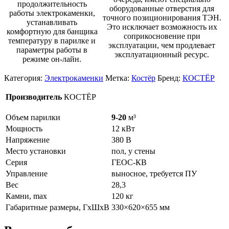
продолжительность
оборудованные отверстия для
работы электрокаменки,
точного позиционирования ТЭН.
устанавливать
Это исключает возможность их
комфортную для банщика
соприкосновение при
температуру в парилке и
эксплуатации, чем продлевает
параметры работы в
эксплуатационный ресурс.
режиме он-лайн.
Категория:
Электрокаменки
Метка:
Костёр
Бренд:
КОСТЁР
Производитель
КОСТЁР
Объем парилки
9-20
м³
Мощность
12 кВт
Напряжение
380 В
Место установки
пол, у стены
Серия
ГЕОС-КВ
Управление
выносное, требуется ПУ
Вес
28,3
Камни, max
120 кг
Габаритные размеры, ГхШхВ
330×620×655 мм