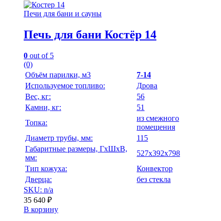
Печи для бани и сауны
Печь для бани Костёр 14
0
out of 5
(0)
Объём парилки, м3
7-14
Используемое топливо:
Дрова
Вес, кг:
56
Камни, кг:
51
из смежного
Топка:
помещения
Диаметр трубы, мм:
115
Габаритные размеры, ГхШхВ,
527х392х798
мм:
Тип кожуха:
Конвектор
Дверца:
без стекла
SKU: n/a
35 640
₽
В корзину