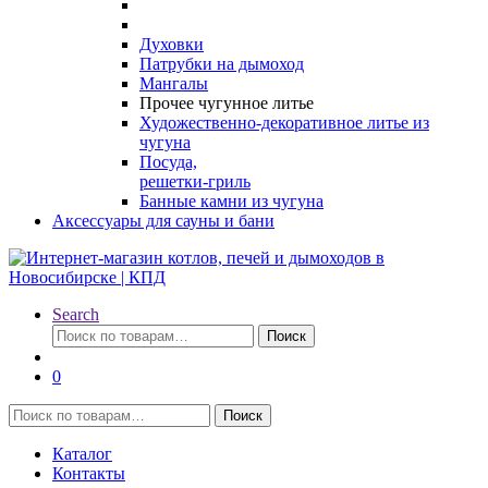
Духовки
Патрубки на дымоход
Мангалы
Прочее чугунное литье
Художественно-декоративное литье из
чугуна
Посуда,
решетки-гриль
Банные камни из чугуна
Аксессуары для сауны и бани
Search
Искать:
Поиск
0
Искать:
Поиск
Каталог
Контакты