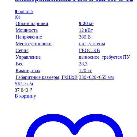
0
out of 5
(0)
Объем парилки
9-20
м³
Мощность
12 кВт
Напряжение
380 В
Место установки
пол, у стены
Серия
ГЕОС-КВ
Управление
выносное, требуется ПУ
Вес
28,3
Камни, max
120 кг
Габаритные размеры, ГхШхВ
330×620×655 мм
SKU: n/a
37 840
₽
В корзину