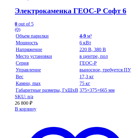
Электрокаменка ГЕОС-Р Софт 6
0
out of 5
(0)
Объем парилки
4-9
м³
Мощность
6 кВт
Напряжение
220 В, 380 В
Место установки
в центре, пол
Серия
ГЕОС-Р
Управление
выносное, требуется ПУ
Вес
17,3 кг
Камни, max
75 кг
Габаритные размеры, ГхШхВ
375×375×665 мм
SKU: n/a
26 800
₽
В корзину