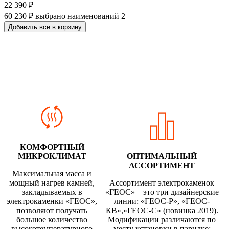
22 390
₽
60 230
₽
выбрано наименований
2
Добавить все в корзину
Электрическая каменка GeoS
QUADRO-Pro 12
КОМФОРТНЫЙ
МИКРОКЛИМАТ
ОПТИМАЛЬНЫЙ
АССОРТИМЕНТ
Максимальная масса и
мощный нагрев камней,
Ассортимент электрокаменок
закладываемых в
«ГЕОС» – это три дизайнерские
электрокаменки «ГЕОС»,
линии: «ГЕОС-Р», «ГЕОС-
позволяют получать
КВ»,«ГЕОС-С» (новинка 2019).
большое количество
Модификации различаются по
высокотемпературного
месту установки в парилке: