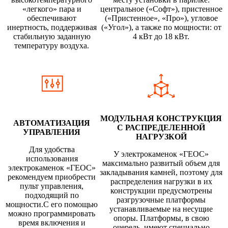
«легкого» пара и
центральное («Софт»), пристенное
обеспечивают
(«Пристенное», «Про»), угловое
инертность, поддерживая
(«Угол»), а также по мощности: от
стабильную заданную
4 кВт до 18 кВт.
температуру воздуха.
МОДУЛЬНАЯ КОНСТРУКЦИЯ
АВТОМАТИЗАЦИЯ
С РАСПРЕДЕЛЕННОЙ
УПРАВЛЕНИЯ
НАГРУЗКОЙ
Для удобства
У электрокаменок «ГЕОС»
использования
максимально развитый объем для
электрокаменок «ГЕОС»
закладывания камней, поэтому для
рекомендуем приобрести
распределения нагрузки в их
пульт управления,
конструкции предусмотрены
подходящий по
разгрузочные платформы
мощности.С его помощью
устанавливаемые на несущие
можно программировать
опоры. Платформы, в свою
время включения и
очередь, имеют специально