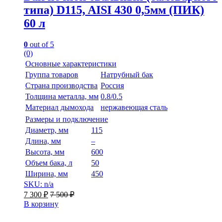
типа) D115, AISI 430 0,5мм (ПИК)
60 л
0
out of 5
(0)
Основные характеристики
Группа товаров
Натрубный бак
Страна производства
Россия
Толщина металла, мм
0.8/0.5
Материал дымохода
нержавеющая сталь
Размеры и подключение
Диаметр, мм
115
Длина, мм
–
Высота, мм
600
Объем бака, л
50
Ширина, мм
450
SKU: n/a
7 300
₽
7 500
₽
В корзину