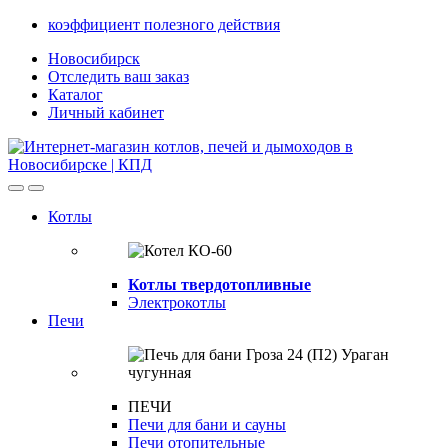
Skip
Skip
коэффициент полезного действия
to
to
Новосибирск
navigation
content
Отследить ваш заказ
Каталог
Личный кабинет
Open
Close
Котлы
Котлы твердотопливные
Электрокотлы
Печи
ПЕЧИ
Печи для бани и сауны
Печи отопительные