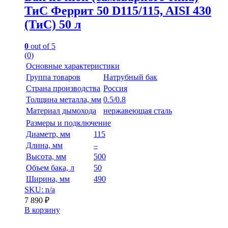
ТиС Феррит 50 D115/115, AISI 430
(ТиС) 50 л
0
out of 5
(0)
Основные характеристики
Группа товаров
Натрубный бак
Страна производства
Россия
Толщина металла, мм
0.5/0.8
Материал дымохода
нержавеющая сталь
Размеры и подключение
Диаметр, мм
115
Длина, мм
–
Высота, мм
500
Объем бака, л
50
Ширина, мм
490
SKU: n/a
7 890
₽
В корзину