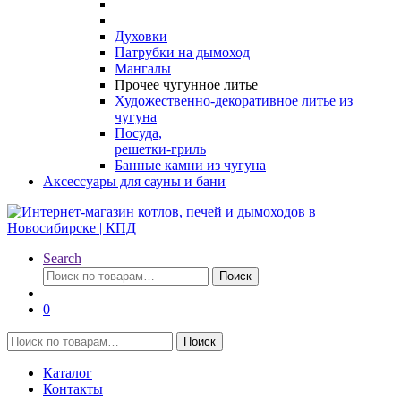
Духовки
Патрубки на дымоход
Мангалы
Прочее чугунное литье
Художественно-декоративное литье из
чугуна
Посуда,
решетки-гриль
Банные камни из чугуна
Аксессуары для сауны и бани
Search
Искать:
Поиск
0
Искать:
Поиск
Каталог
Контакты