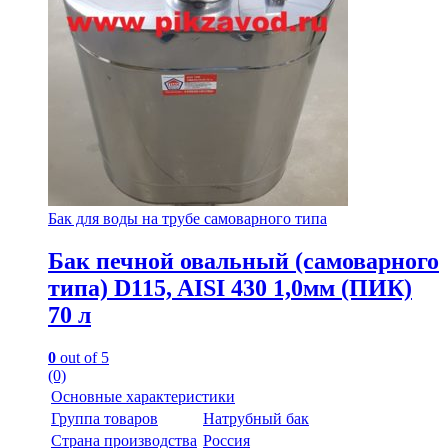
Бак для воды на трубе самоварного типа
Бак печной овальный (самоварного
типа) D115, AISI 430 1,0мм (ПИК)
70 л
0
out of 5
(0)
Основные характеристики
Группа товаров
Натрубный бак
Страна производства
Россия