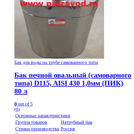
Бак для воды на трубе самоварного типа
Бак печной овальный (самоварного
типа) D115, AISI 430 1,0мм (ПИК)
80 л
0
out of 5
(0)
Основные характеристики
Группа товаров
Натрубный бак
Страна производства
Россия