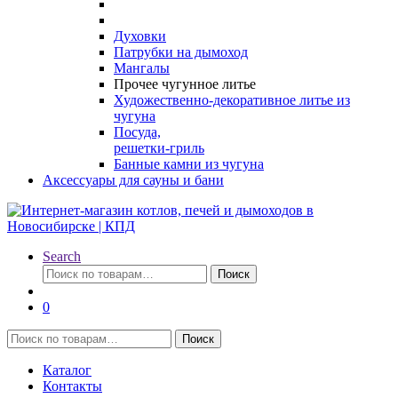
Духовки
Патрубки на дымоход
Мангалы
Прочее чугунное литье
Художественно-декоративное литье из
чугуна
Посуда,
решетки-гриль
Банные камни из чугуна
Аксессуары для сауны и бани
Search
Искать:
Поиск
0
Искать:
Поиск
Каталог
Контакты