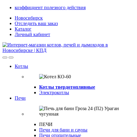
Skip
Skip
коэффициент полезного действия
to
to
Новосибирск
navigation
content
Отследить ваш заказ
Каталог
Личный кабинет
Open
Close
Котлы
Котлы твердотопливные
Электрокотлы
Печи
ПЕЧИ
Печи для бани и сауны
Печи отопительные