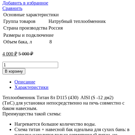
Добавить в избранное
Сравнить
Основные характеристики
Группа товаров
Натрубный теплообменник
Страна производства
Россия
Размеры и подключение
Объем бака, л
8
4 000
₽
5 000
₽
Теплообменник
Титан
В корзину
8л
D115
Описание
(430)
Характеристики
quantity
Теплообменник Титан 8л D115 (430) AISI (S -12 дм2)
(ТиС) для установки непосредственно на печь совместно с
баком навесным.
Преимущества такой схемы:
Нагревается большое количество воды.
Схема титан + навесной бак идеальна для сухих бань: в
парилке находится только герметичный титан, не