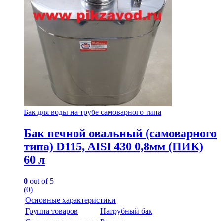
Бак для воды на трубе самоварного типа
Бак печной овальный (самоварного
типа) D115, AISI 430 0,8мм (ПИК)
60 л
0
out of 5
(0)
Основные характеристики
Группа товаров
Натрубный бак