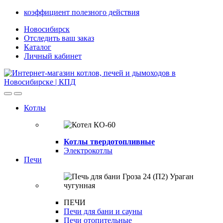
Skip
Skip
коэффициент полезного действия
to
to
Новосибирск
navigation
content
Отследить ваш заказ
Каталог
Личный кабинет
Open
Close
Котлы
Котлы твердотопливные
Электрокотлы
Печи
ПЕЧИ
Печи для бани и сауны
Печи отопительные