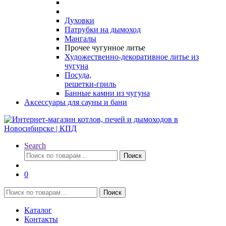
Духовки
Патрубки на дымоход
Мангалы
Прочее чугунное литье
Художественно-декоративное литье из
чугуна
Посуда,
решетки-гриль
Банные камни из чугуна
Аксессуары для сауны и бани
Search
Искать:
Поиск
0
Искать:
Поиск
Каталог
Контакты