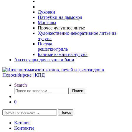
Духовки
Патрубки на дымоход
Мангалы
Прочее чугунное литье
Художественно-декоративное литье из
чугуна
Посуда,
решетки-гриль
Банные камни из чугуна
Аксессуары для сауны и бани
Search
Искать:
Поиск
0
Искать:
Поиск
Каталог
Контакты