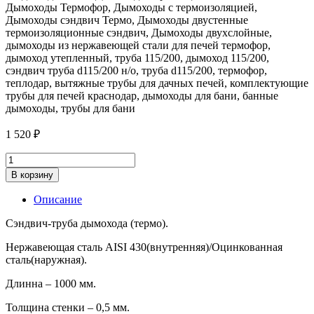
Дымоходы Термофор, Дымоходы с термоизоляцией,
Дымоходы сэндвич Термо, Дымоходы двустенные
термоизоляционные сэндвич, Дымоходы двухслойные,
дымоходы из нержавеющей стали для печей термофор,
дымоход утепленный, труба 115/200, дымоход 115/200,
сэндвич труба d115/200 н/о, труба d115/200, термофор,
теплодар, вытяжные трубы для дачных печей, комплектующие
трубы для печей краснодар, дымоходы для бани, банные
дымоходы, трубы для бани
1 520
₽
Сэндвич-
труба
В корзину
d115/200,
L=1000,
Описание
Нерж/
Оцинк,
Сэндвич-труба дымохода (термо).
0.5/0.5
мм.
Нержавеющая сталь AISI 430(внутренняя)/Оцинкованная
quantity
сталь(наружная).
Длинна – 1000 мм.
Толщина стенки – 0,5 мм.