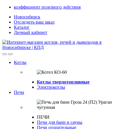
Skip
Skip
коэффициент полезного действия
to
to
Новосибирск
navigation
content
Отследить ваш заказ
Каталог
Личный кабинет
Open
Close
Котлы
Котлы твердотопливные
Электрокотлы
Печи
ПЕЧИ
Печи для бани и сауны
Печи отопительные