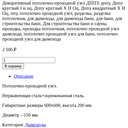
Декоративный потолочно-проходной узел ДППУ, дппу, Дппу
круглый т н оц, Дппу круглый Х Н Оц, Дппу квадратный Х Н
Оц, ппу, потолочно проходной узел, разделка, разделка
потолочная, для дымохода, для дымохода бани, для бани, для
строительства бани, Для строительства бани и сауны,
проходка, проходка потолочная, потолочно проходной узел
дымохода, потолочно проходной узел для бани, потолочно
проходной узел для дымохода
2 500
₽
Потолочно-
проходной
В корзину
узел
d150,
Описание
нержавейка+оцинковка
600х600
Потолочно-проходной узел.
quantity
Нержавеющая сталь+оцинкованная сталь.
Габаритные размеры 600х600, высота 200 мм.
Диаметр – 150 мм.
Категория:
Дымоходы