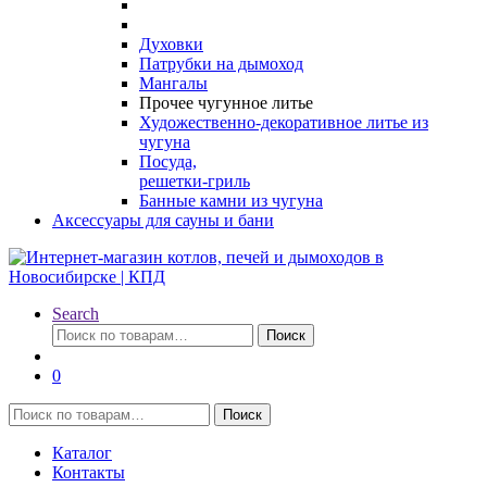
Духовки
Патрубки на дымоход
Мангалы
Прочее чугунное литье
Художественно-декоративное литье из
чугуна
Посуда,
решетки-гриль
Банные камни из чугуна
Аксессуары для сауны и бани
Search
Искать:
Поиск
0
Искать:
Поиск
Каталог
Контакты