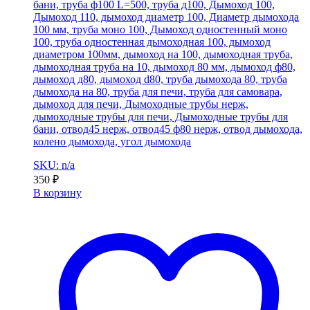
бани, труба ф100 L=500, труба д100, Дымоход 100,
Дымоход 110, дымоход диаметр 100, Диаметр дымохода
100 мм, труба моно 100, Дымоход одностенный моно
100, труба одностенная дымоходная 100, дымоход
диаметром 100мм, дымоход на 100, дымоходная труба,
дымоходная труба на 10, дымоход 80 мм, дымоход ф80,
дымоход д80, дымоход d80, труба дымохода 80, труба
дымохода на 80, труба для печи, труба для самовара,
дымоход для печи, Дымоходные трубы нерж,
дымоходные трубы для печи, Дымоходные трубы для
бани, отвод45 нерж, отвод45 ф80 нерж, отвод дымохода,
колено дымохода, угол дымохода
SKU: n/a
350
₽
В корзину