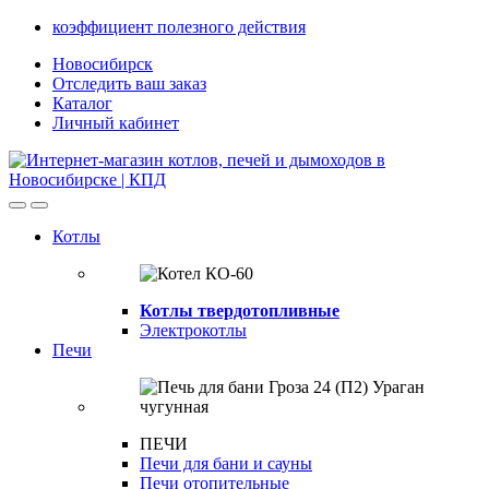
Skip
Skip
коэффициент полезного действия
to
to
Новосибирск
navigation
content
Отследить ваш заказ
Каталог
Личный кабинет
Open
Close
Котлы
Котлы твердотопливные
Электрокотлы
Печи
ПЕЧИ
Печи для бани и сауны
Печи отопительные