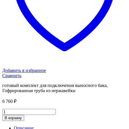
Добавить в избранное
Сравнить
готовый комплект для подключения выносного бака,
Гофрированная труба из нержавейки
6 760
₽
Готовый
комплект
В корзину
для
подключения
Описание