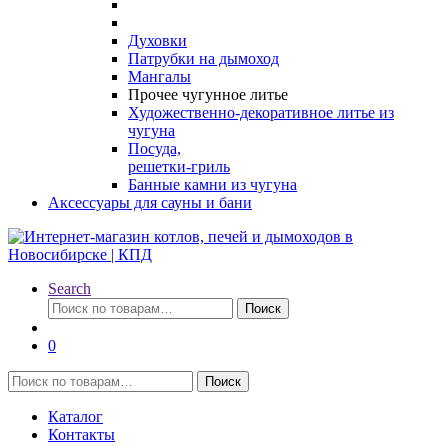
Духовки
Патрубки на дымоход
Мангалы
Прочее чугунное литье
Художественно-декоративное литье из
чугуна
Посуда,
решетки-гриль
Банные камни из чугуна
Аксессуары для сауны и бани
Search
Искать:
Поиск
0
Искать:
Поиск
Каталог
Контакты