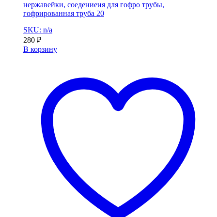
нержавейки, соедениеия для гофро трубы,
гофрированная труба 20
SKU: n/a
280
₽
В корзину