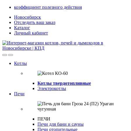
Skip
Skip
коэффициент полезного действия
to
to
Новосибирск
navigation
content
Отследить ваш заказ
Каталог
Личный кабинет
Open
Close
Котлы
Котлы твердотопливные
Электрокотлы
Печи
ПЕЧИ
Печи для бани и сауны
Печи отопительные