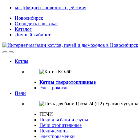
Skip
Skip
коэффициент полезного действия
to
to
Новосибирск
navigation
content
Отследить ваш заказ
Каталог
Личный кабинет
Open
Close
Котлы
Котлы твердотопливные
Электрокотлы
Печи
ПЕЧИ
Печи для бани и сауны
Печи отопительные
Печи-камины
Электрокаменки