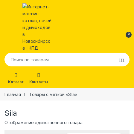
Skip to navigation
Skip to content
Open
0
Искать:
Каталог
Контакты
Главная
Товары с меткой «Sila»
Sila
Отображение единственного товара