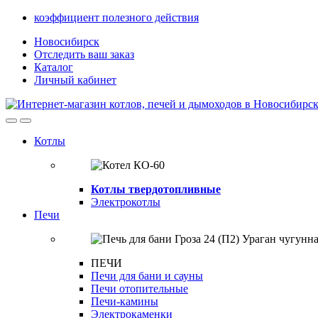
Skip
Skip
коэффициент полезного действия
to
to
Новосибирск
navigation
content
Отследить ваш заказ
Каталог
Личный кабинет
Open
Close
Котлы
Котлы твердотопливные
Электрокотлы
Печи
ПЕЧИ
Печи для бани и сауны
Печи отопительные
Печи-камины
Электрокаменки