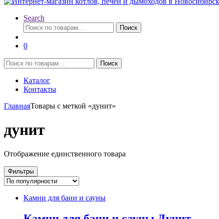
Search
Искать:
Поиск
0
Искать:
Поиск
Каталог
Контакты
Главная
Товары с меткой «дунит»
дунит
Отображение единственного товара
Фильтры
Камни для бани и сауны
Камни для бани и сауны Дунит