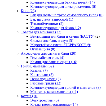
Комплектующие для банных печей
(14)
Комплектующие для электрокаменок
(6)
Баки
(28)
Бак для воды на трубе самоварного типа
(10)
Бак на стену выносной
(1)
Теплообменники
(5)
Комплектующие для баков
(12)
Товары для монтажа
(27)
Вентиляция для бани и сауны (БАСТУ)
(2)
Фольга для бань и саун
(5)
Жаростойкие смеси "ТЕРРАКОТ"
(9)
Огнезащита
(8)
Аксессуары для сауны и бани
(20)
Гималайская соль
(4)
Камни для бани и сауны
(16)
Грили, мангалы
(52)
Казаны
(7)
Коптильни
(3)
Печи под казан
(3)
Газовые грили
(22)
Комплектующие для грилей и мангалов
(8)
Мангалы, казан-мангалы
(11)
Котлы
(20)
Электрокотлы
(6)
Котлы твердотопливные
(14)