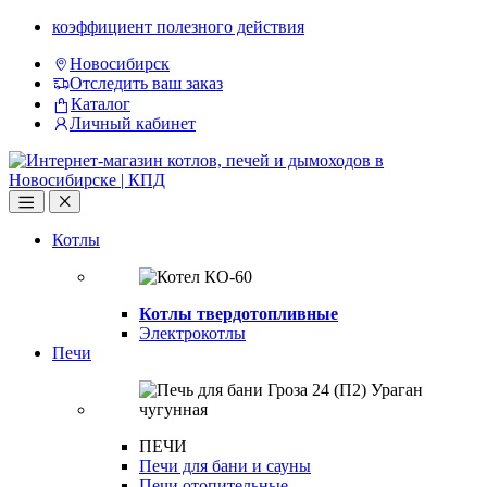
Skip
Skip
коэффициент полезного действия
to
to
Новосибирск
navigation
content
Отследить ваш заказ
Каталог
Личный кабинет
Open
Close
Котлы
Котлы твердотопливные
Электрокотлы
Печи
ПЕЧИ
Печи для бани и сауны
Печи отопительные