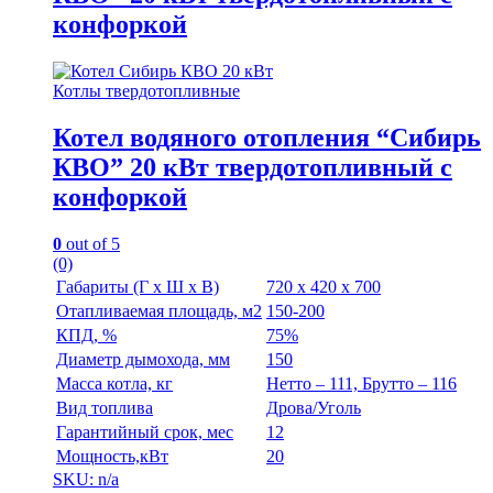
конфоркой
Котлы твердотопливные
Котел водяного отопления “Сибирь
КВО” 20 кВт твердотопливный с
конфоркой
0
out of 5
(0)
Габариты (Г х Ш х В)
720 х 420 х 700
Отапливаемая площадь, м2
150-200
КПД, %
75%
Диаметр дымохода, мм
150
Масса котла, кг
Нетто – 111, Брутто – 116
Вид топлива
Дрова/Уголь
Гарантийный срок, мес
12
Мощность,кВт
20
SKU: n/a