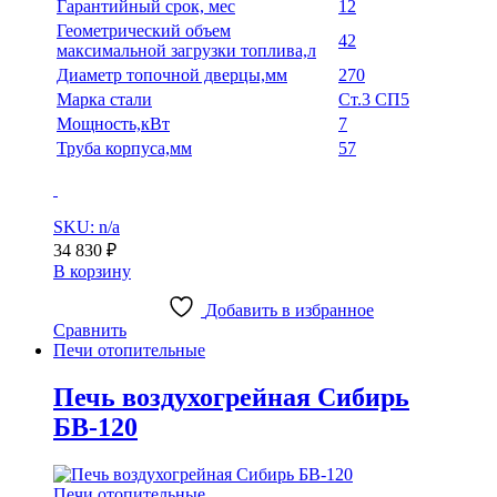
Гарантийный срок, мес
12
Геометрический объем
42
максимальной загрузки топлива,л
Диаметр топочной дверцы,мм
270
Марка стали
Ст.3 СП5
Мощность,кВт
7
Труба корпуса,мм
57
SKU: n/a
34 830
₽
В корзину
Добавить в избранное
Сравнить
Печи отопительные
Печь воздухогрейная Сибирь
БВ-120
Печи отопительные