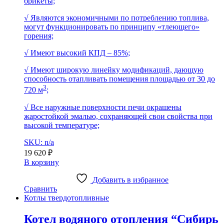
брикеты;
√ Являются экономичными по потреблению топлива,
могут функционировать по принципу «тлеющего»
горения;
√ Имеют высокий КПД – 85%;
√ Имеют широкую линейку модификаций, дающую
способность отапливать помещения площадью от 30 до
3
720 м
;
√ Все наружные поверхности печи окрашены
жаростойкой эмалью, сохраняющей свои свойства при
высокой температуре;
SKU: n/a
19 620
₽
В корзину
Добавить в избранное
Сравнить
Котлы твердотопливные
Котел водяного отопления “Сибирь