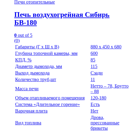
Печи отопительные
Печь воздухогрейная Сибирь
БВ-180
0
out of 5
(0)
Габариты (Г х Ш х В)
880 х 450 х 680
Глубина топочной камеры, мм
600
КПД, %
85
Диаметр дымохода, мм
115
Выход дымохода
Сзади
Количество труб,шт
11
Нетто – 78, Брутто
Масса печи
– 88
Объем отапливаемого помещения
120-180
Система «Длительное горение»
Есть
Варочная плита
Нет
Дрова,
Вид топлива
прессованные
брикеты