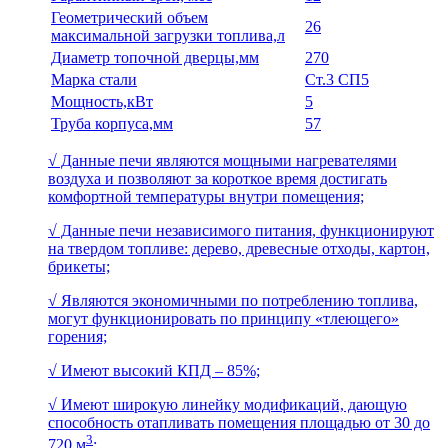
Геометрический объем
26
максимальной загрузки топлива,л
Диаметр топочной дверцы,мм
270
Марка стали
Ст.3 СП5
Мощность,кВт
5
Труба корпуса,мм
57
√ Данные печи являются мощными нагревателями
воздуха и позволяют за короткое время достигать
комфортной температуры внутри помещения;
√ Данные печи независимого питания, функционируют
на твердом топливе: дерево, древесные отходы, картон,
брикеты;
√ Являются экономичными по потреблению топлива,
могут функционировать по принципу «тлеющего»
горения;
√ Имеют высокий КПД – 85%;
√ Имеют широкую линейку модификаций, дающую
способность отапливать помещения площадью от 30 до
3
720 м
;