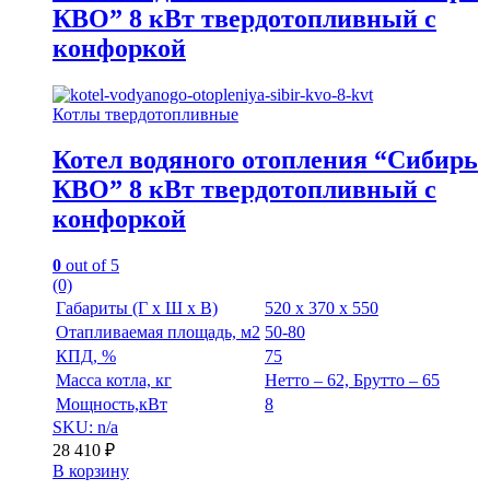
КВО” 8 кВт твердотопливный с
конфоркой
Котлы твердотопливные
Котел водяного отопления “Сибирь
КВО” 8 кВт твердотопливный с
конфоркой
0
out of 5
(0)
Габариты (Г х Ш х В)
520 х 370 х 550
Отапливаемая площадь, м2
50-80
КПД, %
75
Масса котла, кг
Нетто – 62, Брутто – 65
Мощность,кВт
8
SKU: n/a
28 410
₽
В корзину