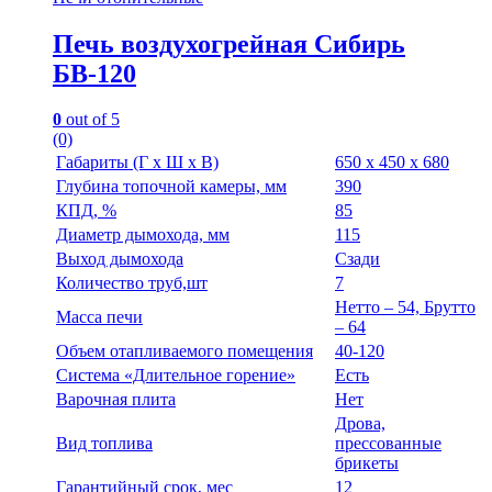
Печь воздухогрейная Сибирь
БВ-120
0
out of 5
(0)
Габариты (Г х Ш х В)
650 х 450 х 680
Глубина топочной камеры, мм
390
КПД, %
85
Диаметр дымохода, мм
115
Выход дымохода
Сзади
Количество труб,шт
7
Нетто – 54, Брутто
Масса печи
– 64
Объем отапливаемого помещения
40-120
Система «Длительное горение»
Есть
Варочная плита
Нет
Дрова,
Вид топлива
прессованные
брикеты
Гарантийный срок, мес
12