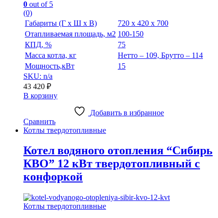
0
out of 5
(0)
Габариты (Г х Ш х В)
720 х 420 х 700
Отапливаемая площадь, м2
100-150
КПД, %
75
Масса котла, кг
Нетто – 109, Брутто – 114
Мощность,кВт
15
SKU: n/a
43 420
₽
В корзину
Добавить в избранное
Сравнить
Котлы твердотопливные
Котел водяного отопления “Сибирь
КВО” 12 кВт твердотопливный с
конфоркой
Котлы твердотопливные