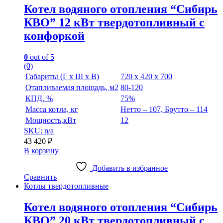
Котел водяного отопления “Сибирь
КВО” 12 кВт твердотопливный с
конфоркой
0
out of 5
(0)
Габариты (Г х Ш х В)
720 х 420 х 700
Отапливаемая площадь, м2
80-120
КПД, %
75%
Масса котла, кг
Нетто – 107, Брутто – 114
Мощность,кВт
12
SKU: n/a
43 420
₽
В корзину
Добавить в избранное
Сравнить
Котлы твердотопливные
Котел водяного отопления “Сибирь
КВО” 20 кВт твердотопливный с