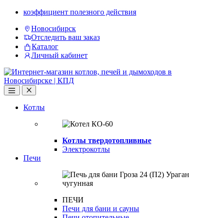
Skip
Skip
коэффициент полезного действия
to
to
Новосибирск
navigation
content
Отследить ваш заказ
Каталог
Личный кабинет
Open
Close
Котлы
Котлы твердотопливные
Электрокотлы
Печи
ПЕЧИ
Печи для бани и сауны
Печи отопительные