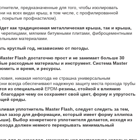
отнители, предназначенные для того, чтобы изолировать
и на всех видах крыш, в том числе, с профилированной
, покрытые профнастилом).
дет как традиционная металлическая крыша, так и крыша,
 черепицами, мягкими битумными плитами, фиброцементными
вельными материалами.
ь круглый год, независимо от погоды.
Master Flash
достаточно прост и не занимает больше 30
обые расходные материалы и инструмент. Система Master
номить и время, и ресурсы.
овия, никакая непогода не страшна универсальным
они всегда обеспечивают надежную защиту места прохода трубы
тся из специальной
EPDM-
резины, стойкой к влиянию
благодаря чему он сохраняет свой цвет, форму и упругость
ющей среды.
ивая уплотнитель Master Flash, следует следить за тем,
вал зазор для деформации, который имеет форму эллипса
рыши). Выбор конкретного уплотнителя делается, исходя из
охода должен немного перекрывать минимальный