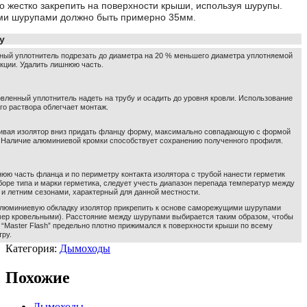
 жестко закрепить на поверхности крыши, используя шурупы.
ми шурупами должно быть примерно 35мм.
у
ный уплотнитель подрезать до диаметра на 20 % меньшего диаметра уплотняемой
кции. Удалить лишнюю часть.
вленный уплотнитель надеть на трубу и осадить до уровня кровли. Использование
о раствора облегчает монтаж.
ивая изолятор вниз придать фланцу форму, максимально совпадающую с формой
. Наличие алюминиевой кромки способствует сохранению полученного профиля.
юю часть фланца и по периметру контакта изолятора с трубой нанести герметик
оре типа и марки герметика, следует учесть диапазон перепада температур между
и летним сезонами, характерный для данной местности.
алюминиевую обкладку изолятор прикрепить к основе саморежущими шурупами
мер кровельными). Расстояние между шурупами выбирается таким образом, чтобы
“Master Flash” предельно плотно прижимался к поверхности крыши по всему
ру.
Категория:
Дымоходы
Похожие
Дымоходы