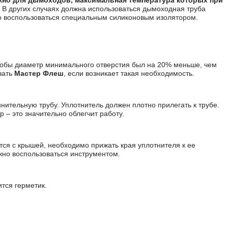
но для дымоходов, максимальная температура которых при
. В других случаях должна использоваться дымоходная труба
о воспользоваться специальным силиконовым изолятором.
обы диаметр минимального отверстия был на 20% меньше, чем
зать
Мастер Флеш
, если возникает такая необходимость.
нительную трубу. Уплотнитель должен плотно прилегать к трубе.
 – это значительно облегчит работу.
тся с крышей, необходимо прижать края уплотнителя к ее
жно воспользоваться инструментом.
тся герметик.