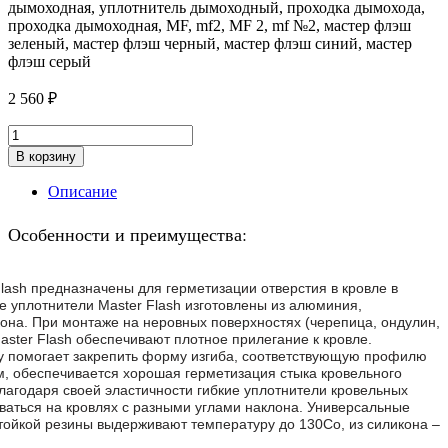
дымоходная, уплотнитель дымоходный, проходка дымохода,
проходка дымоходная, MF, mf2, MF 2, mf №2, мастер флэш
зеленый, мастер флэш черный, мастер флэш синий, мастер
флэш серый
2 560
₽
Master
Flash
В корзину
№2
(203-
Описание
280
мм)
Особенности и преимущества:
СЕРЫЙ
кровельный
уплотнитель
lash предназначены для герметизации отверстия в кровле в
quantity
 уплотнители Master Flash изготовлены из алюминия,
она. При монтаже на неровных поверхностях (черепица, ондулин,
aster Flash обеспечивают плотное прилегание к кровле.
у помогает закрепить форму изгиба, соответствующую профилю
м, обеспечивается хорошая герметизация стыка кровельного
Благодаря своей эластичности гибкие уплотнители кровельных
оваться на кровлях с разными углами наклона. Универсальные
ойкой резины выдерживают температуру до 130Cо, из силикона –