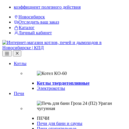
Skip
Skip
коэффициент полезного действия
to
to
Новосибирск
navigation
content
Отследить ваш заказ
Каталог
Личный кабинет
Open
Close
Котлы
Котлы твердотопливные
Электрокотлы
Печи
ПЕЧИ
Печи для бани и сауны
Печи отопительные