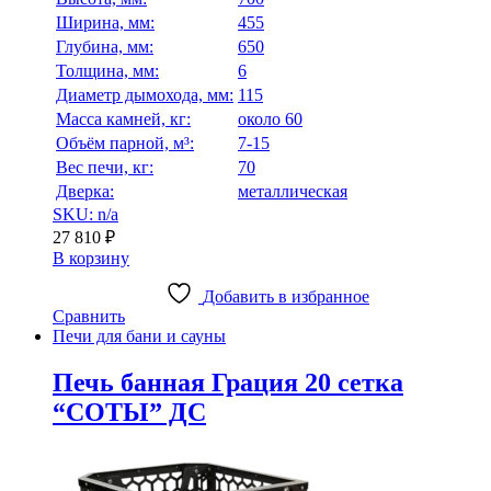
Ширина, мм:
455
Глубина, мм:
650
Толщина, мм:
6
Диаметр дымохода, мм:
115
Масса камней, кг:
около 60
Объём парной, м³:
7-15
Вес печи, кг:
70
Дверка:
металлическая
SKU: n/a
27 810
₽
В корзину
Добавить в избранное
Сравнить
Печи для бани и сауны
Печь банная Грация 20 сетка
“СОТЫ” ДС