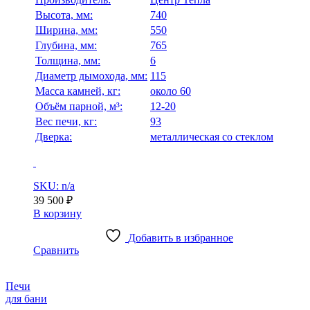
Высота, мм:
740
Ширина, мм:
550
Глубина, мм:
765
Толщина, мм:
6
Диаметр дымохода, мм:
115
Масса камней, кг:
около 60
Объём парной, м³:
12-20
Вес печи, кг:
93
Дверка:
металлическая со стеклом
SKU: n/a
39 500
₽
В корзину
Добавить в избранное
Сравнить
Печи
для бани