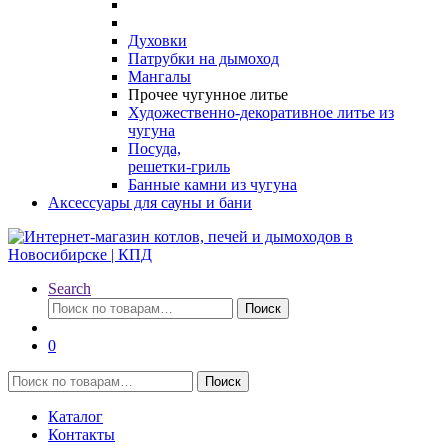
Духовки
Патрубки на дымоход
Мангалы
Прочее чугунное литье
Художественно-декоративное литье из
чугуна
Посуда,
решетки-гриль
Банные камни из чугуна
Аксессуары для сауны и бани
Search
Искать:
Поиск
0
Искать:
Поиск
Каталог
Контакты