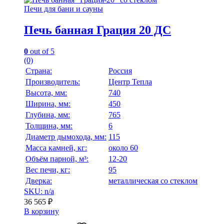
Печи для бани и сауны
Печь банная Грация 20 ДС
0
out of 5
(0)
Страна:
Россия
Производитель:
Центр Тепла
Высота, мм:
740
Ширина, мм:
450
Глубина, мм:
765
Толщина, мм:
6
Диаметр дымохода, мм:
115
Масса камней, кг:
около 60
Объём парной, м³:
12-20
Вес печи, кг:
95
Дверка:
металлическая со стеклом
SKU: n/a
36 565
₽
В корзину