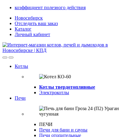
Skip
Skip
коэффициент полезного действия
to
to
Новосибирск
navigation
content
Отследить ваш заказ
Каталог
Личный кабинет
Open
Close
Котлы
Котлы твердотопливные
Электрокотлы
Печи
ПЕЧИ
Печи для бани и сауны
Печи отопительные