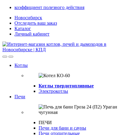
Skip
Skip
коэффициент полезного действия
to
to
Новосибирск
navigation
content
Отследить ваш заказ
Каталог
Личный кабинет
Open
Close
Котлы
Котлы твердотопливные
Электрокотлы
Печи
ПЕЧИ
Печи для бани и сауны
Печи отопительные