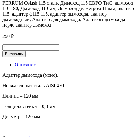
FERRUM Oslash 115 сталь, Дымоход 115 ЕВРО ТиС, дымоход
110 180, Дымоход 110 мм, Дымоход диаметром 115мм, адаптер
115, адаптер ф115 115, адаптер дымохода, адаптер
дымоходный, Адаптер для дымохода, Адаптеры дымохода
нерж, адаптер дымоход
250
₽
Адаптер
d120
В корзину
115,
L=120,
Описание
0.8
мм.
Адаптер дымохода (моно).
quantity
Нержавеющая сталь AISI 430.
Длинна – 120 мм.
Толщина стенки – 0,8 мм.
Диаметр – 120 мм.