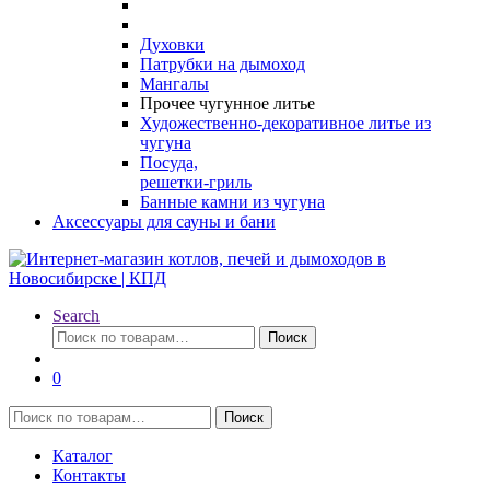
Духовки
Патрубки на дымоход
Мангалы
Прочее чугунное литье
Художественно-декоративное литье из
чугуна
Посуда,
решетки-гриль
Банные камни из чугуна
Аксессуары для сауны и бани
Search
Искать:
Поиск
0
Искать:
Поиск
Каталог
Контакты