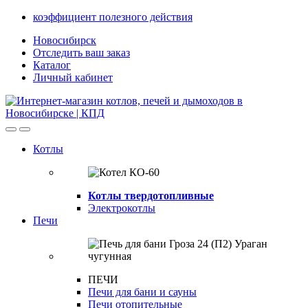
Skip
Skip
коэффициент полезного действия
to
to
Новосибирск
navigation
content
Отследить ваш заказ
Каталог
Личный кабинет
Open
Close
Котлы
Котлы твердотопливные
Электрокотлы
Печи
ПЕЧИ
Печи для бани и сауны
Печи отопительные