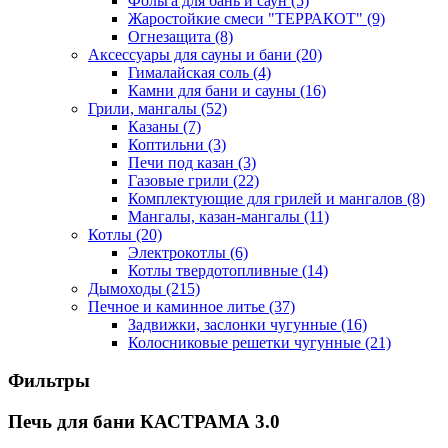
Фольга для бань и саун
(5)
Жаростойкие смеси "ТЕРРАКОТ"
(9)
Огнезащита
(8)
Аксессуары для сауны и бани
(20)
Гималайская соль
(4)
Камни для бани и сауны
(16)
Грили, мангалы
(52)
Казаны
(7)
Коптильни
(3)
Печи под казан
(3)
Газовые грили
(22)
Комплектующие для грилей и мангалов
(8)
Мангалы, казан-мангалы
(11)
Котлы
(20)
Электрокотлы
(6)
Котлы твердотопливные
(14)
Дымоходы
(215)
Печное и каминное литье
(37)
Задвижки, заслонки чугунные
(16)
Колосниковые решетки чугунные
(21)
Фильтры
Печь для бани КАСТРАМА 3.0