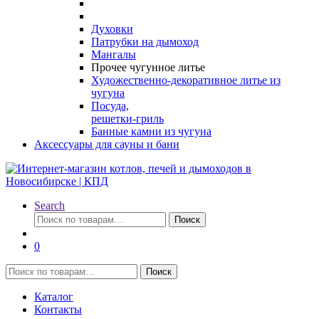
Духовки
Патрубки на дымоход
Мангалы
Прочее чугунное литье
Художественно-декоративное литье из
чугуна
Посуда,
решетки-гриль
Банные камни из чугуна
Аксессуары для сауны и бани
Search
Искать:
Поиск
0
Искать:
Поиск
Каталог
Контакты